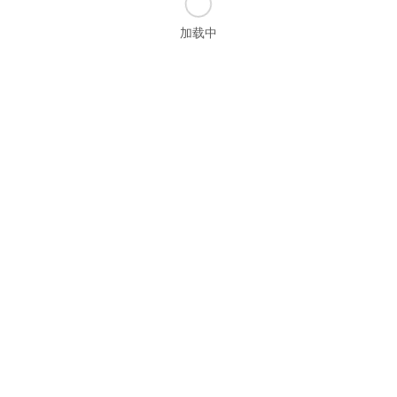
加载中
立刻
登录预约 / 签到
尝试
电话预约课程
私隐权政策
|
条款及细则