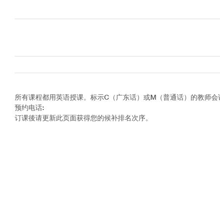
所有老师
所有课程
所有支柱
所有课程都用英语授课。标示C（广东话）或M（普通话）的教师会
预约电话
:
订课後请更新此页面获得您的候补排名次序。